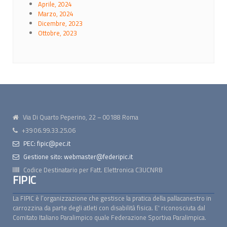
Aprile, 2024
Marzo, 2024
Dicembre, 2023
Ottobre, 2023
Via Di Quarto Peperino, 22 – 00188 Roma
+39 06.99.33.25.06
PEC: fipic@pec.it
Gestione sito: webmaster@federipic.it
Codice Destinatario per Fatt. Elettronica
C3UCNRB
FIPIC
La FIPIC è l’organizzazione che gestisce la pratica della pallacanestro in
carrozzina da parte degli atleti con disabilità fisica. E' riconosciuta dal
Comitato Italiano Paralimpico quale Federazione Sportiva Paralimpica.