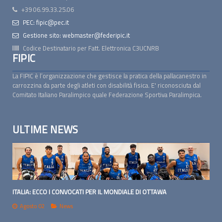
+39 06.99.33.25.06
PEC: fipic@pec.it
Gestione sito: webmaster@federipic.it
Codice Destinatario per Fatt. Elettronica
C3UCNRB
FIPIC
La FIPIC è l’organizzazione che gestisce la pratica della pallacanestro in
carrozzina da parte degli atleti con disabilità fisica. E' riconosciuta dal
Comitato Italiano Paralimpico quale Federazione Sportiva Paralimpica.
ULTIME NEWS
ITALIA: ECCO I CONVOCATI PER IL MONDIALE DI OTTAWA
Agosto 02
News