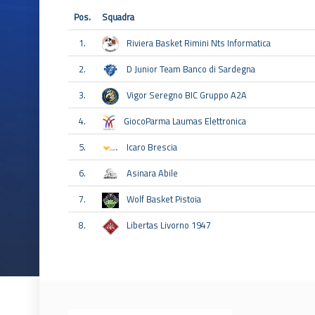
Pos.
Squadra
1.
Riviera Basket Rimini Nts Informatica
2.
D Junior Team Banco di Sardegna
3.
Vigor Seregno BIC Gruppo A2A
4.
GiocoParma Laumas Elettronica
5.
Icaro Brescia
6.
Asinara Abile
7.
Wolf Basket Pistoia
8.
Libertas Livorno 1947