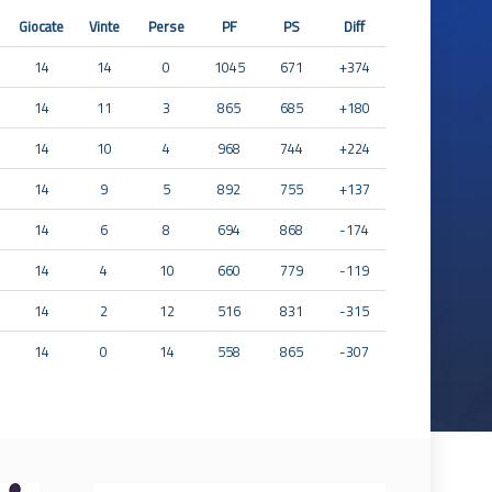
Giocate
Vinte
Perse
PF
PS
Diff
14
14
0
1045
671
+374
14
11
3
865
685
+180
14
10
4
968
744
+224
14
9
5
892
755
+137
14
6
8
694
868
-174
14
4
10
660
779
-119
14
2
12
516
831
-315
14
0
14
558
865
-307