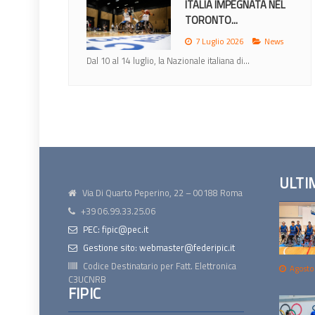
ITALIA IMPEGNATA NEL
TORONTO...
7 Luglio 2026
News
Dal 10 al 14 luglio, la Nazionale italiana di...
ULTI
Via Di Quarto Peperino, 22 – 00188 Roma
+39 06.99.33.25.06
PEC: fipic@pec.it
Gestione sito: webmaster@federipic.it
Codice Destinatario per Fatt. Elettronica
Agosto
C3UCNRB
FIPIC