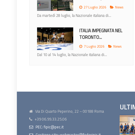
27 Luglio 2026
News
Da martedì 28 luglio, la Nazionale italiana di...
ITALIA IMPEGNATA NEL
TORONTO...
7 Luglio 2026
News
Dal 10 al 14 luglio, la Nazionale italiana di...
ULTI
Via Di Quarto Peperino, 22 – 00188 Roma
+39 06.99.33.25.06
PEC: fipic@pec.it
Gestione sito: webmaster@federipic.it