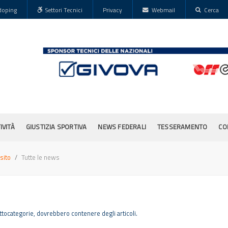
doping
Settori Tecnici
Privacy
Webmail
Cerca
IVITÀ
GIUSTIZIA SPORTIVA
NEWS FEDERALI
TESSERAMENTO
CO
sito
Tutte le news
ottocategorie, dovrebbero contenere degli articoli.