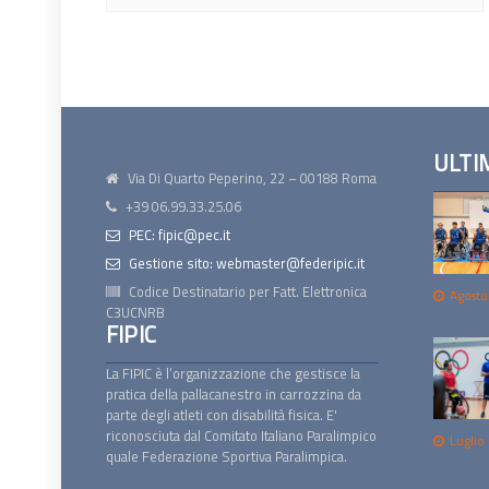
ULTI
Via Di Quarto Peperino, 22 – 00188 Roma
+39 06.99.33.25.06
PEC: fipic@pec.it
Gestione sito: webmaster@federipic.it
Codice Destinatario per Fatt. Elettronica
Agosto
C3UCNRB
FIPIC
La FIPIC è l’organizzazione che gestisce la
pratica della pallacanestro in carrozzina da
parte degli atleti con disabilità fisica. E'
riconosciuta dal Comitato Italiano Paralimpico
Luglio
quale Federazione Sportiva Paralimpica.