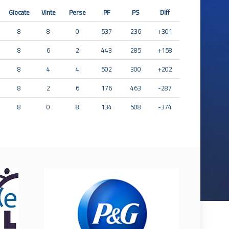
Giocate
Vinte
Perse
PF
PS
Diff
8
8
0
537
236
+301
8
6
2
443
285
+158
8
4
4
502
300
+202
8
2
6
176
463
-287
8
0
8
134
508
-374