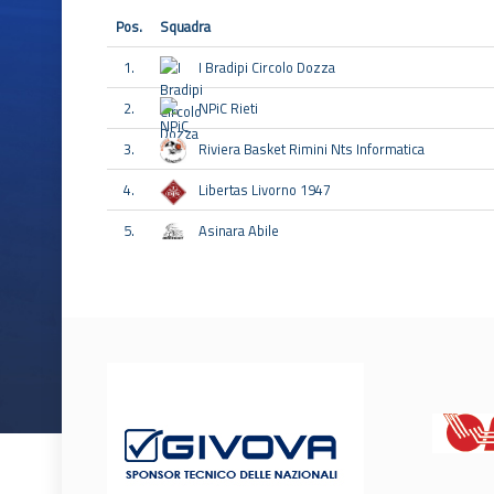
Pos.
Squadra
1.
I Bradipi Circolo Dozza
2.
NPiC Rieti
3.
Riviera Basket Rimini Nts Informatica
4.
Libertas Livorno 1947
5.
Asinara Abile