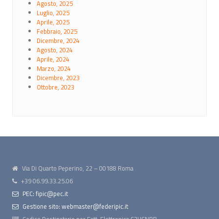
Agosto, 2025
Luglio, 2025
Aprile, 2025
Febbraio, 2025
Dicembre, 2024
Agosto, 2024
Aprile, 2024
Marzo, 2024
Dicembre, 2023
Ottobre, 2023
Via Di Quarto Peperino, 22 – 00188 Roma
+39 06.99.33.25.06
PEC: fipic@pec.it
Gestione sito: webmaster@federipic.it
Codice Destinatario per Fatt. Elettronica
C3UCNRB