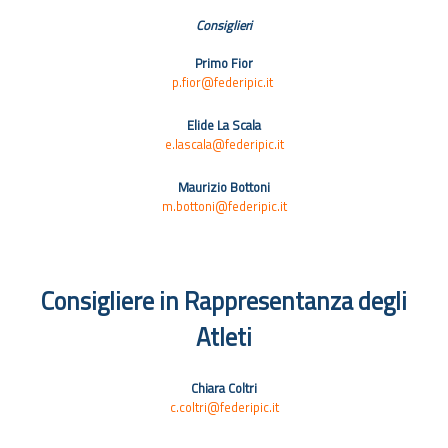
Consiglieri
Primo Fior
p.fior@federipic.it
Elide La Scala
e.lascala@federipic.it
Maurizio Bottoni
m.bottoni@federipic.it
Consigliere in Rappresentanza degli
Atleti
Chiara Coltri
c.coltri@federipic.it