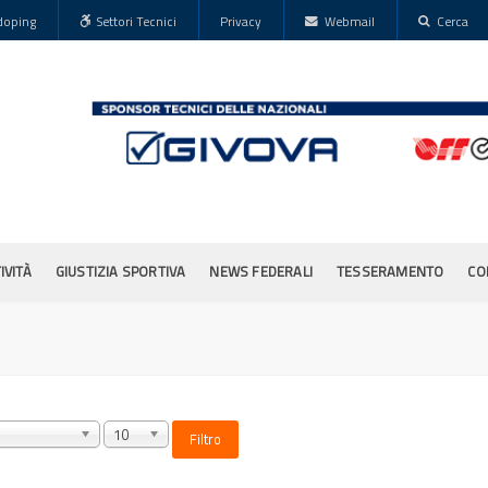
doping
Settori Tecnici
Privacy
Webmail
Cerca
IVITÀ
GIUSTIZIA SPORTIVA
NEWS FEDERALI
TESSERAMENTO
CO
10
Filtro