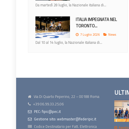
Da martedì 28 luglio, la Nazionale italiana di...
ITALIA IMPEGNATA NEL
TORONTO...
7 Luglio 2026
News
Dal 10 al 14 luglio, la Nazionale italiana di...
ULTI
Via Di Quarto Peperino, 22 – 00188 Roma
+39 06.99.33.25.06
PEC: fipic@pec.it
Gestione sito: webmaster@federipic.it
Codice Destinatario per Fatt. Elettronica
Agosto