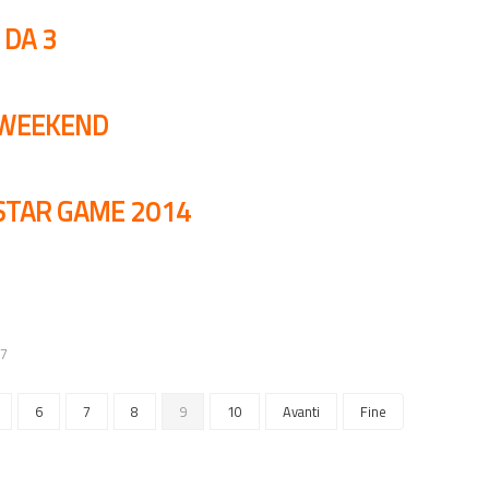
 DA 3
L WEEKEND
STAR GAME 2014
17
6
7
8
9
10
Avanti
Fine