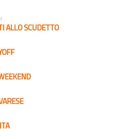
17
TI ALLO SCUDETTO
YOFF
L WEEKEND
 VARESE
NTA