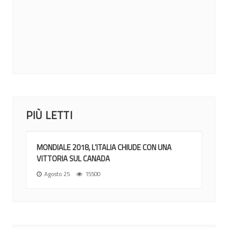
MONDIALI 2026: ITALIA NEL GRUPPO A CON...
12 Giugno 2026
News
Nel sorteggio di Ottawa gli azzurri inseriti nel gruppo di...
PIÙ LETTI
MONDIALE 2018, L’ITALIA CHIUDE CON UNA
VITTORIA SUL CANADA
Agosto 25
15500