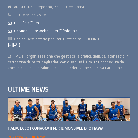
Via Di Quarto Peperino, 22 – 00188 Roma
+39 06.99.33.25.06
PEC: fipic@pec.it
Gestione sito: webmaster@federipic.it
Codice Destinatario per Fatt. Elettronica
C3UCNRB
FIPIC
La FIPIC è l’organizzazione che gestisce la pratica della pallacanestro in
carrozzina da parte degli atleti con disabilità fisica. E' riconosciuta dal
Comitato Italiano Paralimpico quale Federazione Sportiva Paralimpica.
ULTIME NEWS
ITALIA: ECCO I CONVOCATI PER IL MONDIALE DI OTTAWA
Agosto 02
News