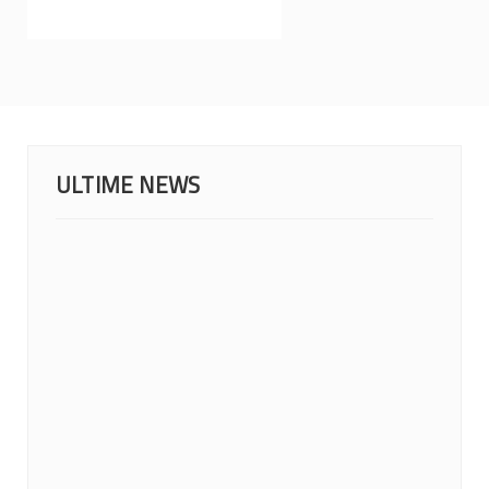
ULTIME NEWS
MONDIALI 2026: IL CALENDARIO DEGLI...
23 Giugno 2026
News
Lunedì 22 giugno la IWBF (International Weechair...