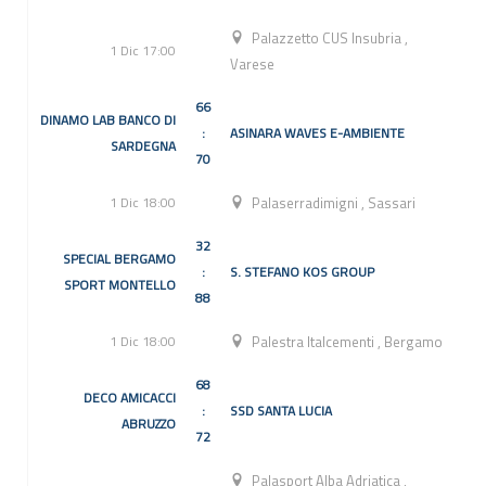
Palazzetto CUS Insubria
,
1 Dic 17:00
Varese
66
DINAMO LAB BANCO DI
:
ASINARA WAVES E-AMBIENTE
SARDEGNA
70
1 Dic 18:00
Palaserradimigni
,
Sassari
32
SPECIAL BERGAMO
:
S. STEFANO KOS GROUP
SPORT MONTELLO
88
1 Dic 18:00
Palestra Italcementi
,
Bergamo
68
DECO AMICACCI
:
SSD SANTA LUCIA
ABRUZZO
72
Palasport Alba Adriatica
,