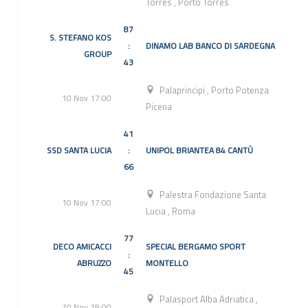
Torres
,
Porto Torres
87
S. STEFANO KOS
:
DINAMO LAB BANCO DI SARDEGNA
GROUP
43
Palaprincipi
,
Porto Potenza
10 Nov 17:00
Picena
41
SSD SANTA LUCIA
:
UNIPOL BRIANTEA 84 CANTÙ
66
Palestra Fondazione Santa
10 Nov 17:00
Lucia
,
Roma
77
DECO AMICACCI
SPECIAL BERGAMO SPORT
:
ABRUZZO
MONTELLO
45
Palasport Alba Adriatica
,
10 Nov 18:00