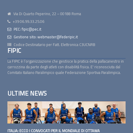
Via Di Quarto Peperino, 22 – 00188 Roma
+39 06.99.33.25.06
PEC: fipic@pec.it
Gestione sito: webmaster@federipic.it
Codice Destinatario per Fatt. Elettronica
C3UCNRB
FIPIC
La FIPIC è l’organizzazione che gestisce la pratica della pallacanestro in
carrozzina da parte degli atleti con disabilità fisica. E' riconosciuta dal
Comitato Italiano Paralimpico quale Federazione Sportiva Paralimpica.
ULTIME NEWS
ITALIA: ECCO I CONVOCATI PER IL MONDIALE DI OTTAWA