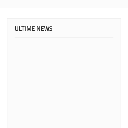
ULTIME NEWS
MONDIALI 2026: IL CALENDARIO DEGLI...
23 Giugno 2026
News
Lunedì 22 giugno la IWBF (International Weechair...
MONDIALI 2026: ITALIA NEL GRUPPO A CON...