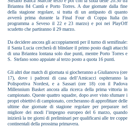
Stefano Banca Marche terzo e poi con la sfida delle 20.30 tra
Briantea 84 Cantù e Porto Torres. A due giornate dalla fine
della stagione regolare, si tratta di un antipasto di quanto
avverrà prima durante la Final Four di Coppa Italia (in
programma a Seveso il 22 e 23 marzo) e poi nei PlayOff
scudetto che partiranno il 29 marzo.
Da decidere ancora gli accoppiamenti per il turno di semifinale:
il Santa Lucia cercherà di blindare il primo posto dagli attacchi
di una Briantea lontana solo due punti, mentre Porto Torres e
S. Stefano sono appaiate al terzo posto a quota 16 punti.
Gli altri due match di giornata si giocheranno a Giulianova (ore
17), dove i padroni di casa dell’Amicacci ospiteranno la
Polisportiva Nordest, e a Sassari (ore 18) con il Padova
Millennium Basket ancora alla ricerca della prima vittoria in
campionato. Queste quattro squadre, dopo aver visto sfumare i
propri obiettivi di campionato, cercheranno di approfittare delle
ultime due giornate di stagione regolare per preparare nel
migliore dei modi l’impegno europeo del 6 marzo, quando
inizierà la tre giorni di preliminari per qualificarsi alle tre coppe
continentali della prossima primavera.