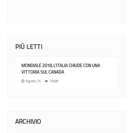
12 Giugno 2026
News
Nel sorteggio di Ottawa gli azzurri inseriti nel gruppo di...
PIÙ LETTI
MONDIALE 2018, L’ITALIA CHIUDE CON UNA
VITTORIA SUL CANADA
Agosto 25
15509
ARCHIVIO