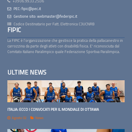
+39 06.99.33.25.06
PEC: fipic@pec.it
Gestione sito: webmaster@federipic.it
Codice Destinatario per Fatt. Elettronica
C3UCNRB
FIPIC
La FIPIC è l’organizzazione che gestisce la pratica della pallacanestro in
carrozzina da parte degli atleti con disabilità fisica. E' riconosciuta dal
Comitato Italiano Paralimpico quale Federazione Sportiva Paralimpica.
ULTIME NEWS
ITALIA: ECCO I CONVOCATI PER IL MONDIALE DI OTTAWA
Agosto 02
News