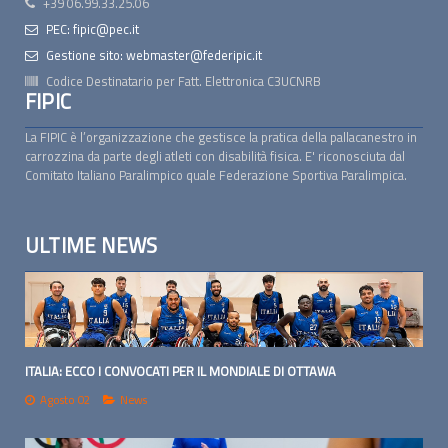
+39 06.99.33.25.06
PEC: fipic@pec.it
Gestione sito: webmaster@federipic.it
Codice Destinatario per Fatt. Elettronica
C3UCNRB
FIPIC
La FIPIC è l’organizzazione che gestisce la pratica della pallacanestro in
carrozzina da parte degli atleti con disabilità fisica. E' riconosciuta dal
Comitato Italiano Paralimpico quale Federazione Sportiva Paralimpica.
ULTIME NEWS
ITALIA: ECCO I CONVOCATI PER IL MONDIALE DI OTTAWA
Agosto 02
News