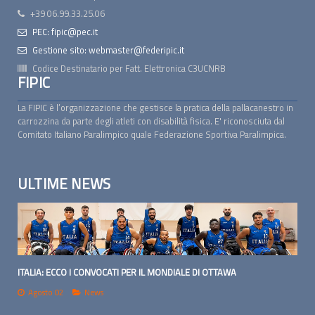
+39 06.99.33.25.06
PEC: fipic@pec.it
Gestione sito: webmaster@federipic.it
Codice Destinatario per Fatt. Elettronica
C3UCNRB
FIPIC
La FIPIC è l’organizzazione che gestisce la pratica della pallacanestro in
carrozzina da parte degli atleti con disabilità fisica. E' riconosciuta dal
Comitato Italiano Paralimpico quale Federazione Sportiva Paralimpica.
ULTIME NEWS
ITALIA: ECCO I CONVOCATI PER IL MONDIALE DI OTTAWA
Agosto 02
News