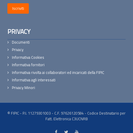
PRIVACY
Documenti
Privacy
Informativa Cookies
Informativa fornitori
Informativa rivolta ai collaboratori ed incaricati della FIPIC
Informativa agli interessati
Privacy Minori
© FIPIC - P.I. 11279301003 - C.F. 97626120584 - Codice Destinatario per
Fatt. Elettronica C3UCNRB