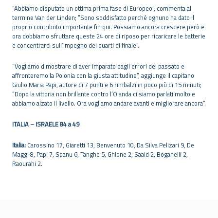
“Abbiamo disputato un ottima prima fase di Europeo”, commenta al
termine Van der Linden; “Sono soddisfatto perché ognuno ha dato il
proprio contributo importante fin qui. Possiamo ancora crescere però e
ora dobbiamo sfruttare queste 24 ore di riposo per ricaricare le batterie
e concentrarci sull’impegno dei quarti di finale”.
“Vogliamo dimostrare di aver imparato dagli errori del passato e
affronteremo la Polonia con la giusta attitudine”, aggiunge il capitano
Giulio Maria Papi, autore di 7 punti e 6 rimbalzi in poco più di 15 minuti;
“Dopo la vittoria non brillante contro l’Olanda ci siamo parlati molto e
abbiamo alzato il livello. Ora vogliamo andare avanti e migliorare ancora”.
ITALIA – ISRAELE 84 a 49
Italia:
Carossino 17, Giaretti 13, Benvenuto 10, Da Silva Pelizari 9, De
Maggi 8, Papi 7, Spanu 6, Tanghe 5, Ghione 2, Saaid 2, Boganelli 2,
Raourahi 2.