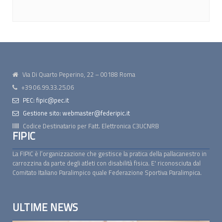
Via Di Quarto Peperino, 22 – 00188 Roma
+39 06.99.33.25.06
PEC: fipic@pec.it
Gestione sito: webmaster@federipic.it
Codice Destinatario per Fatt. Elettronica
C3UCNRB
FIPIC
La FIPIC è l’organizzazione che gestisce la pratica della pallacanestro in
carrozzina da parte degli atleti con disabilità fisica. E' riconosciuta dal
Comitato Italiano Paralimpico quale Federazione Sportiva Paralimpica.
ULTIME NEWS