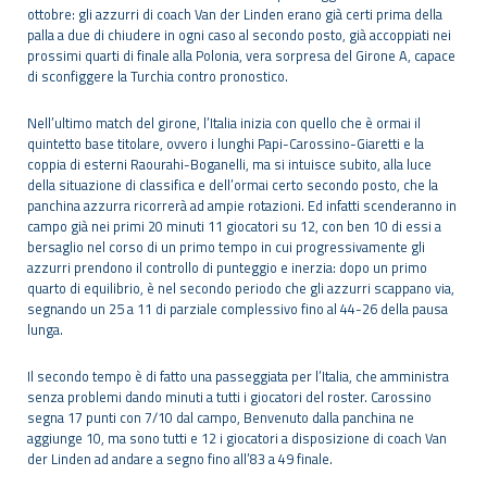
ottobre: gli azzurri di coach Van der Linden erano già certi prima della
palla a due di chiudere in ogni caso al secondo posto, già accoppiati nei
prossimi quarti di finale alla Polonia, vera sorpresa del Girone A, capace
di sconfiggere la Turchia contro pronostico.
Nell’ultimo match del girone, l’Italia inizia con quello che è ormai il
quintetto base titolare, ovvero i lunghi Papi-Carossino-Giaretti e la
coppia di esterni Raourahi-Boganelli, ma si intuisce subito, alla luce
della situazione di classifica e dell’ormai certo secondo posto, che la
panchina azzurra ricorrerà ad ampie rotazioni. Ed infatti scenderanno in
campo già nei primi 20 minuti 11 giocatori su 12, con ben 10 di essi a
bersaglio nel corso di un primo tempo in cui progressivamente gli
azzurri prendono il controllo di punteggio e inerzia: dopo un primo
quarto di equilibrio, è nel secondo periodo che gli azzurri scappano via,
segnando un 25 a 11 di parziale complessivo fino al 44-26 della pausa
lunga.
Il secondo tempo è di fatto una passeggiata per l’Italia, che amministra
senza problemi dando minuti a tutti i giocatori del roster. Carossino
segna 17 punti con 7/10 dal campo, Benvenuto dalla panchina ne
aggiunge 10, ma sono tutti e 12 i giocatori a disposizione di coach Van
der Linden ad andare a segno fino all’83 a 49 finale.