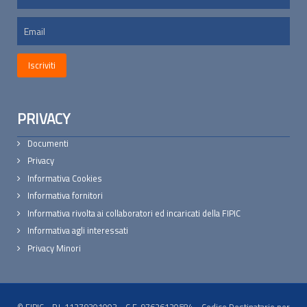
PRIVACY
Documenti
Privacy
Informativa Cookies
Informativa fornitori
Informativa rivolta ai collaboratori ed incaricati della FIPIC
Informativa agli interessati
Privacy Minori
© FIPIC - P.I. 11279301003 - C.F. 97626120584 - Codice Destinatario per