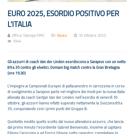
EURO 2025, ESORDIO POSITIVO PER
L’ITALIA
Ufficio Stampa FIPIC
News
10 Ottobre 2025
1044
Gli azzurri di coach Van der Linden esordiscono a Sarajevo con un netto
89 a 35 contro gli elvetici. Domani big match contro la Gran Bretagna
(ore 19.30)
L’impegno ai Campionati Europei di pallacanestro in carrozzina in corso
di svolgimento a Sarajevo parte nel migliore dei modi per la nuova Italia
allenata da coach Gertjan Van der Linden: nell’esordio di venerdì 10
ottobre, gli azzurri hanno infatti superato nettamente la Svizzera 89 a
35, conquistando così i primi punti del Gruppo B.
Quintetto inedito quello scelto dal nuovo allenatore azzurro, che lancia
dal primo minuto l’esordiente Gabriel Benvenuto, insieme al capitano
Filippo Carossino e ad Enrico Ghione sotto canestro; completano lo