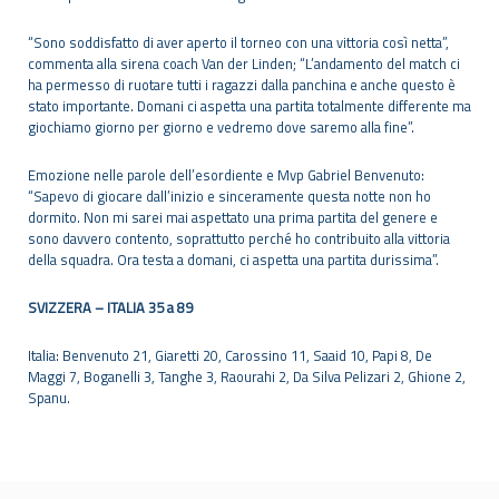
“Sono soddisfatto di aver aperto il torneo con una vittoria così netta”,
commenta alla sirena coach Van der Linden; “L’andamento del match ci
ha permesso di ruotare tutti i ragazzi dalla panchina e anche questo è
stato importante. Domani ci aspetta una partita totalmente differente ma
giochiamo giorno per giorno e vedremo dove saremo alla fine”.
Emozione nelle parole dell’esordiente e Mvp Gabriel Benvenuto:
“Sapevo di giocare dall’inizio e sinceramente questa notte non ho
dormito. Non mi sarei mai aspettato una prima partita del genere e
sono davvero contento, soprattutto perché ho contribuito alla vittoria
della squadra. Ora testa a domani, ci aspetta una partita durissima”.
SVIZZERA – ITALIA 35 a 89
Italia: Benvenuto 21, Giaretti 20, Carossino 11, Saaid 10, Papi 8, De
Maggi 7, Boganelli 3, Tanghe 3, Raourahi 2, Da Silva Pelizari 2, Ghione 2,
Spanu.