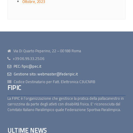
Ottobre, 2023
Via Di Quarto Peperino, 22 – 00188 Roma
+39 06.99.33.25.06
PEC: fipic@pec.it
Gestione sito: webmaster@federipic.it
Codice Destinatario per Fatt. Elettronica
C3UCNRB
FIPIC
La FIPIC è l’organizzazione che gestisce la pratica della pallacanestro in
carrozzina da parte degli atleti con disabilità fisica. E' riconosciuta dal
Comitato Italiano Paralimpico quale Federazione Sportiva Paralimpica.
ULTIME NEWS