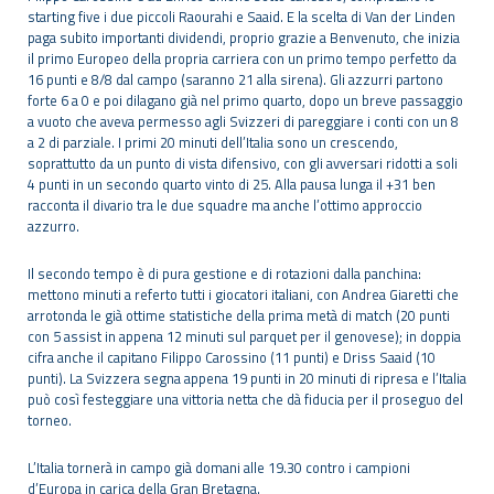
starting five i due piccoli Raourahi e Saaid. E la scelta di Van der Linden
paga subito importanti dividendi, proprio grazie a Benvenuto, che inizia
il primo Europeo della propria carriera con un primo tempo perfetto da
16 punti e 8/8 dal campo (saranno 21 alla sirena). Gli azzurri partono
forte 6 a 0 e poi dilagano già nel primo quarto, dopo un breve passaggio
a vuoto che aveva permesso agli Svizzeri di pareggiare i conti con un 8
a 2 di parziale. I primi 20 minuti dell’Italia sono un crescendo,
soprattutto da un punto di vista difensivo, con gli avversari ridotti a soli
4 punti in un secondo quarto vinto di 25. Alla pausa lunga il +31 ben
racconta il divario tra le due squadre ma anche l’ottimo approccio
azzurro.
Il secondo tempo è di pura gestione e di rotazioni dalla panchina:
mettono minuti a referto tutti i giocatori italiani, con Andrea Giaretti che
arrotonda le già ottime statistiche della prima metà di match (20 punti
con 5 assist in appena 12 minuti sul parquet per il genovese); in doppia
cifra anche il capitano Filippo Carossino (11 punti) e Driss Saaid (10
punti). La Svizzera segna appena 19 punti in 20 minuti di ripresa e l’Italia
può così festeggiare una vittoria netta che dà fiducia per il proseguo del
torneo.
L’Italia tornerà in campo già domani alle 19.30 contro i campioni
d’Europa in carica della Gran Bretagna.