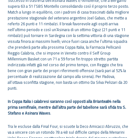
Successo in trasferta dell’Asinara Waves E-Ambiente, che a Bergamo
supera 63 a 51 l’SBS Montello consolidando così il proprio terzo posto.
Match a lungo in equilibrio, con i padroni di casa trascinati dalla migliore
prestazione stagionale del veterano argentino Joel Gabas, che mette a
referto 26 punti e 11 rimbalzi. Il break favorevole agli ospiti arriva
nell’ultimo periodo e così un’Asinara di un ottimo Oguz (21 punti e 11
rimbalzi) può tornare in Sardegna con la settima vittoria di una stagione
vissuta finora ai massimi livelli; vince fuori casa anche l’ultima squadra
che prenderà parte alla prossima Coppa Italia, la Farmacia Pellicanò
Reggio Calabria, che si impone in Veneto contro il Self Group
Millennium Basket con un 71 a 59 forse fin troppo stretto: partita
indirizzata infatti già nel corso del primo tempo, con Reggio che tira
bene con gran parte dei propri riferimenti offensivi (sarà pari al 52% la
percentuale di realizzazione dal campo alla sirena). Per Padova,
all’ottava sconfitta stagione, non basta un ottimo Da Silva Pelizari da 20
punti.
In Coppa Italia i calabresi saranno così opposti alla Briantea84 nella
prima semifinale, mentre dall’altra parte del tabellone sarà sfida tra S.
Stefano e Asinara Waves
.
Tra le escluse dalla Final Four, si scuote la Deco Amicacci Abruzzo, che
va a vincere con un rotondo 78 a 48 sul difficile campo della Menarini
Volpi Rosse Firenze: spettacolare tripla doppia del giovane australiano