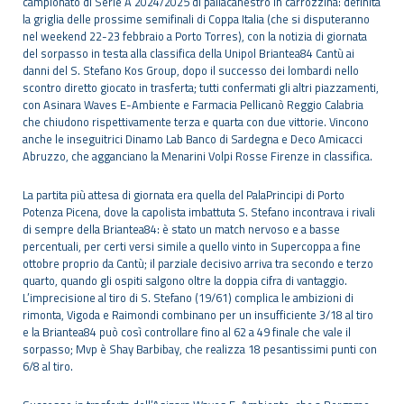
campionato di Serie A 2024/2025 di pallacanestro in carrozzina: definita
la griglia delle prossime semifinali di Coppa Italia (che si disputeranno
nel weekend 22-23 febbraio a Porto Torres), con la notizia di giornata
del sorpasso in testa alla classifica della Unipol Briantea84 Cantù ai
danni del S. Stefano Kos Group, dopo il successo dei lombardi nello
scontro diretto giocato in trasferta; tutti confermati gli altri piazzamenti,
con Asinara Waves E-Ambiente e Farmacia Pellicanò Reggio Calabria
che chiudono rispettivamente terza e quarta con due vittorie. Vincono
anche le inseguitrici Dinamo Lab Banco di Sardegna e Deco Amicacci
Abruzzo, che agganciano la Menarini Volpi Rosse Firenze in classifica.
La partita più attesa di giornata era quella del PalaPrincipi di Porto
Potenza Picena, dove la capolista imbattuta S. Stefano incontrava i rivali
di sempre della Briantea84: è stato un match nervoso e a basse
percentuali, per certi versi simile a quello vinto in Supercoppa a fine
ottobre proprio da Cantù; il parziale decisivo arriva tra secondo e terzo
quarto, quando gli ospiti salgono oltre la doppia cifra di vantaggio.
L’imprecisione al tiro di S. Stefano (19/61) complica le ambizioni di
rimonta, Vigoda e Raimondi combinano per un insufficiente 3/18 al tiro
e la Briantea84 può così controllare fino al 62 a 49 finale che vale il
sorpasso; Mvp è Shay Barbibay, che realizza 18 pesantissimi punti con
6/8 al tiro.