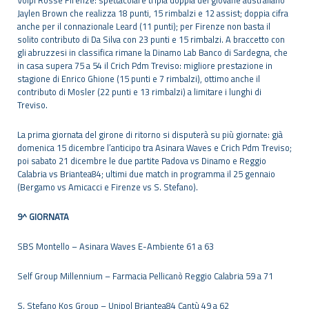
Jaylen Brown che realizza 18 punti, 15 rimbalzi e 12 assist; doppia cifra
anche per il connazionale Leard (11 punti); per Firenze non basta il
solito contributo di Da Silva con 23 punti e 15 rimbalzi. A braccetto con
gli abruzzesi in classifica rimane la Dinamo Lab Banco di Sardegna, che
in casa supera 75 a 54 il Crich Pdm Treviso: migliore prestazione in
stagione di Enrico Ghione (15 punti e 7 rimbalzi), ottimo anche il
contributo di Mosler (22 punti e 13 rimbalzi) a limitare i lunghi di
Treviso.
La prima giornata del girone di ritorno si disputerà su più giornate: già
domenica 15 dicembre l’anticipo tra Asinara Waves e Crich Pdm Treviso;
poi sabato 21 dicembre le due partite Padova vs Dinamo e Reggio
Calabria vs Briantea84; ultimi due match in programma il 25 gennaio
(Bergamo vs Amicacci e Firenze vs S. Stefano).
9^ GIORNATA
SBS Montello – Asinara Waves E-Ambiente 61 a 63
Self Group Millennium – Farmacia Pellicanò Reggio Calabria 59 a 71
S. Stefano Kos Group – Unipol Briantea84 Cantù 49 a 62