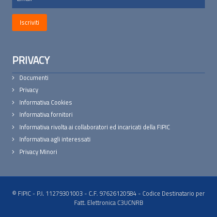
PRIVACY
Documenti
Privacy
Informativa Cookies
Informativa fornitori
Informativa rivolta ai collaboratori ed incaricati della FIPIC
Informativa agli interessati
Privacy Minori
© FIPIC - P.I. 11279301003 - C.F. 97626120584 - Codice Destinatario per
Fatt. Elettronica C3UCNRB