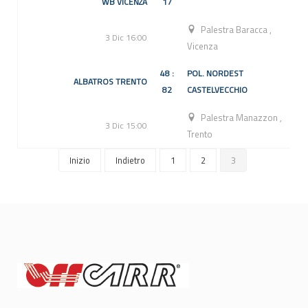
WB VICENZA
17
Palestra Baracca
,
3 Dic 16:00
Vicenza
48 :
POL. NORDEST
ALBATROS TRENTO
82
CASTELVECCHIO
Palestra Manazzon
,
3 Dic 15:00
Trento
Inizio
Indietro
1
2
3