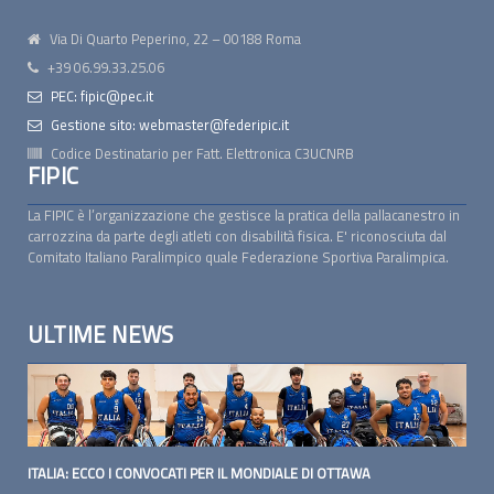
Via Di Quarto Peperino, 22 – 00188 Roma
+39 06.99.33.25.06
PEC: fipic@pec.it
Gestione sito: webmaster@federipic.it
Codice Destinatario per Fatt. Elettronica
C3UCNRB
FIPIC
La FIPIC è l’organizzazione che gestisce la pratica della pallacanestro in
carrozzina da parte degli atleti con disabilità fisica. E' riconosciuta dal
Comitato Italiano Paralimpico quale Federazione Sportiva Paralimpica.
ULTIME NEWS
ITALIA: ECCO I CONVOCATI PER IL MONDIALE DI OTTAWA