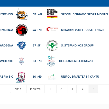
M TREVISO
65 : 46
SPECIAL BERGAMO SPORT MONTEL
B VICENZA
44 : 78
MENARINI VOLPI ROSSE FIRENZE
SARDEGNA
57 : 51
S. STEFANO KOS GROUP
AMBIENTE
61 : 70
DECO AMICACCI ABRUZZO
ABRIA BIC
50 : 69
UNIPOL BRIANTEA 84 CANTÙ
Inizio
Indietro
1
2
3
4
5