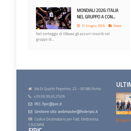
MONDIALI 2026: ITALIA
NEL GRUPPO A CON...
12 Giugno 2026
News
Nel sorteggio di Ottawa gli azzurri inseriti nel
gruppo di...
ULTI
Via Di Quarto Peperino, 22 – 00188 Roma
+39 06.99.33.25.06
PEC: fipic@pec.it
Gestione sito: webmaster@federipic.it
Codice Destinatario per Fatt. Elettronica
Agosto
C3UCNRB
FIPIC