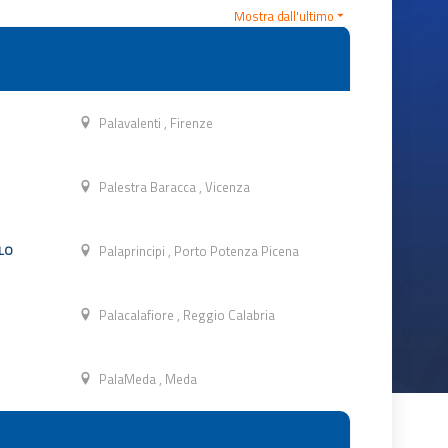
Mostra dall'ultimo
Palavalenti
,
Firenze
Palestra Baracca
,
Vicenza
LO
Palaprincipi
,
Porto Potenza Picena
Palacalafiore
,
Reggio Calabria
PalaMeda
,
Meda