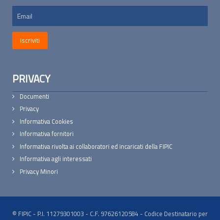
PRIVACY
Documenti
Privacy
Informativa Cookies
Informativa fornitori
Informativa rivolta ai collaboratori ed incaricati della FIPIC
Informativa agli interessati
Privacy Minori
© FIPIC - P.I. 11279301003 - C.F. 97626120584 - Codice Destinatario per