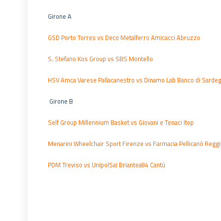
Girone A
GSD Porto Torres vs Deco Metalferro Amicacci Abruzzo
S. Stefano Kos Group vs SBS Montello
HSV Amca Varese Pallacanestro vs Dinamo Lab Banco di Sarde
Girone B
Self Group Millennium Basket vs Giovani e Tenaci Itop
Menarini Wheelchair Sport Firenze vs Farmacia Pellicanò Reggio
PDM Treviso vs UnipolSai Briantea84 Cantù