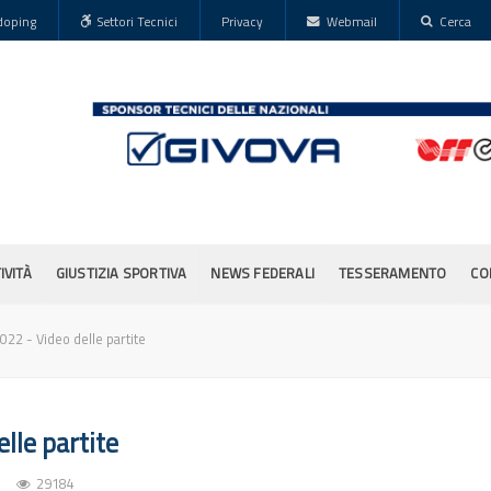
doping
Settori Tecnici
Privacy
Webmail
Cerca
IVITÀ
GIUSTIZIA SPORTIVA
NEWS FEDERALI
TESSERAMENTO
CO
022 - Video delle partite
lle partite
29184