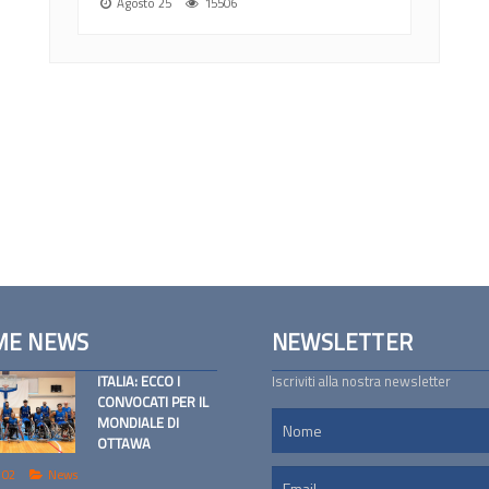
Agosto 25
15506
ME NEWS
NEWSLETTER
ITALIA: ECCO I
Iscriviti alla nostra newsletter
CONVOCATI PER IL
MONDIALE DI
OTTAWA
 02
News