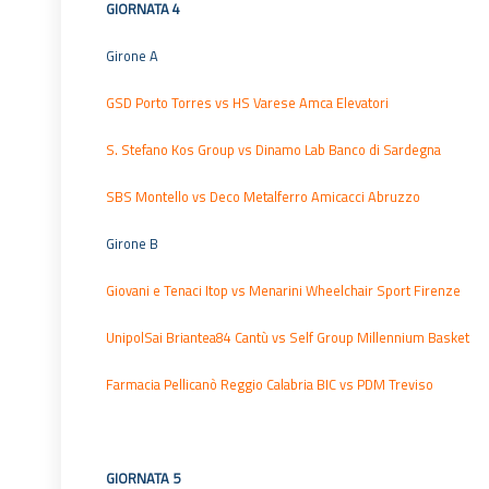
GIORNATA 4
Girone A
GSD Porto Torres vs HS Varese Amca Elevatori
S. Stefano Kos Group vs Dinamo Lab Banco di Sardegna
SBS Montello vs Deco Metalferro Amicacci Abruzzo
Girone B
Giovani e Tenaci Itop vs Menarini Wheelchair Sport Firenze
UnipolSai Briantea84 Cantù vs Self Group Millennium Basket
Farmacia Pellicanò Reggio Calabria BIC vs PDM Treviso
GIORNATA 5