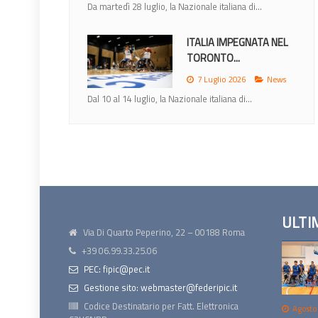
Lunedì 22 giugno la IWBF (International Weechair...
MONDIALI 2026: ITALIA
NEL GRUPPO A CON...
12 Giugno 2026
News
Nel sorteggio di Ottawa gli azzurri inseriti nel
gruppo di...
ULTI
Via Di Quarto Peperino, 22 – 00188 Roma
+39 06.99.33.25.06
PEC: fipic@pec.it
Gestione sito: webmaster@federipic.it
Codice Destinatario per Fatt. Elettronica
Agosto