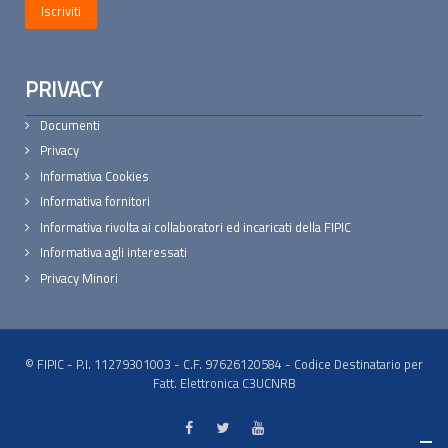
PRIVACY
Documenti
Privacy
Informativa Cookies
Informativa fornitori
Informativa rivolta ai collaboratori ed incaricati della FIPIC
Informativa agli interessati
Privacy Minori
© FIPIC - P.I. 11279301003 - C.F. 97626120584 - Codice Destinatario per
Fatt. Elettronica C3UCNRB