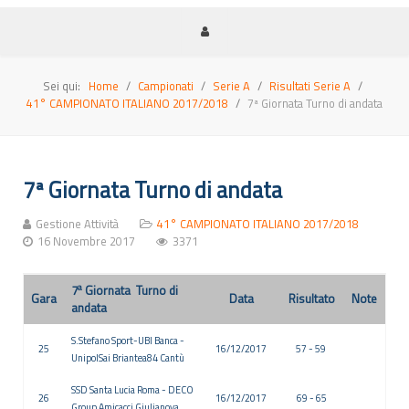
Sei qui:
Home
Campionati
Serie A
Risultati Serie A
41° CAMPIONATO ITALIANO 2017/2018
7ª Giornata Turno di andata
7ª Giornata Turno di andata
Gestione Attività
41° CAMPIONATO ITALIANO 2017/2018
16 Novembre 2017
3371
a
7
Giornata Turno di
Gara
Data
Risultato
Note
andata
S.Stefano Sport-UBI Banca -
25
16/12/2017
57 - 59
UnipolSai Briantea84 Cantù
SSD Santa Lucia Roma - DECO
26
16/12/2017
69 - 65
Group Amicacci Giulianova