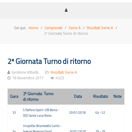
Sei qui:
Home
Campionati
Serie A
Risultati Serie A
2ª Giornata Turno di ritorno
2ª Giornata Turno di ritorno
Gestione Attività
Risultati Serie A
16 Novembre 2017
4323
a
2
Giornata Turno
Gara
Data
Risultato
Note
di ritorno
S.Stefano Sport-UBI Banca -
33
20/01/2018
64 - 52
SSD Santa Lucia Roma
UnipolSai Briantea84 Cantù -
34
Special Bergamo Sport
20/01/2018
79 - 29