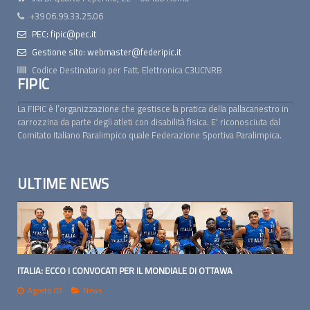
+39 06.99.33.25.06
PEC: fipic@pec.it
Gestione sito: webmaster@federipic.it
Codice Destinatario per Fatt. Elettronica
C3UCNRB
FIPIC
La FIPIC è l’organizzazione che gestisce la pratica della pallacanestro in
carrozzina da parte degli atleti con disabilità fisica. E' riconosciuta dal
Comitato Italiano Paralimpico quale Federazione Sportiva Paralimpica.
ULTIME NEWS
ITALIA: ECCO I CONVOCATI PER IL MONDIALE DI OTTAWA
Agosto 02
News