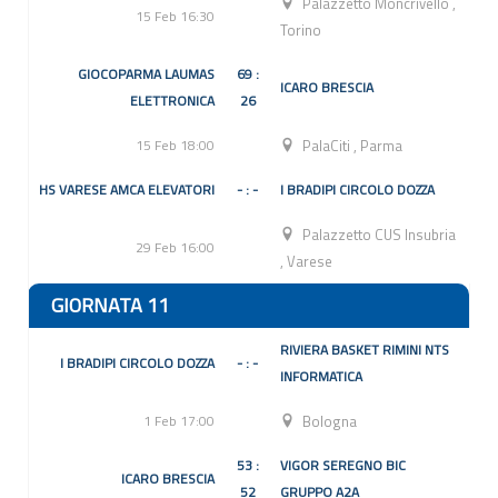
Palazzetto Moncrivello
,
15 Feb 16:30
Torino
GIOCOPARMA LAUMAS
69 :
ICARO BRESCIA
ELETTRONICA
26
15 Feb 18:00
PalaCiti
,
Parma
HS VARESE AMCA ELEVATORI
- : -
I BRADIPI CIRCOLO DOZZA
Palazzetto CUS Insubria
29 Feb 16:00
,
Varese
GIORNATA 11
RIVIERA BASKET RIMINI NTS
I BRADIPI CIRCOLO DOZZA
- : -
INFORMATICA
1 Feb 17:00
Bologna
53 :
VIGOR SEREGNO BIC
ICARO BRESCIA
52
GRUPPO A2A