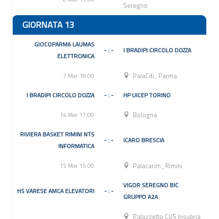
Seregno
GIORNATA 13
GIOCOPARMA LAUMAS
- : -
I BRADIPI CIRCOLO DOZZA
ELETTRONICA
7 Mar 18:00
PalaCiti
,
Parma
I BRADIPI CIRCOLO DOZZA
- : -
HP UICEP TORINO
14 Mar 17:00
Bologna
RIVIERA BASKET RIMINI NTS
- : -
ICARO BRESCIA
INFORMATICA
15 Mar 15:00
Palacarim
,
Rimini
VIGOR SEREGNO BIC
HS VARESE AMCA ELEVATORI
- : -
GRUPPO A2A
Palazzetto CUS Insubria