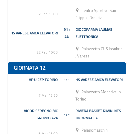
Centro Sportivo San
2 Feb 15:00
Filippo
,
Brescia
91 :
GIOCOPARMA LAUMAS
HS VARESE AMCA ELEVATORI
44
ELETTRONICA
Palazzetto CUS Insubria
22 Feb 16:00
,
Varese
GIORNATA 12
HP UICEP TORINO
- : -
HS VARESE AMCA ELEVATORI
Palazzetto Moncrivello
,
7 Mar 15:30
Torino
VIGOR SEREGNO BIC
RIVIERA BASKET RIMINI NTS
- : -
GRUPPO A2A
INFORMATICA
Palasomaschini
,
8 Mar 15:00