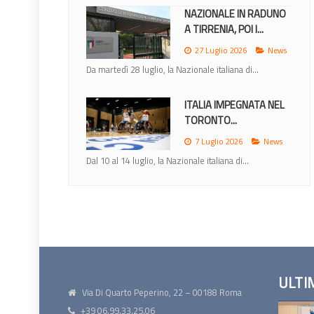
NAZIONALE IN RADUNO
A TIRRENIA, POI I...
27 Luglio 2026
News
Da martedì 28 luglio, la Nazionale italiana di...
ITALIA IMPEGNATA NEL
TORONTO...
7 Luglio 2026
News
Dal 10 al 14 luglio, la Nazionale italiana di...
ULTI
Via Di Quarto Peperino, 22 – 00188 Roma
+39 06.99.33.25.06