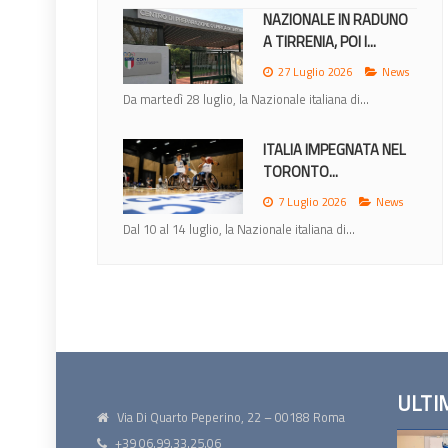
NAZIONALE IN RADUNO
A TIRRENIA, POI I...
27 Luglio 2026
News
Da martedì 28 luglio, la Nazionale italiana di...
ITALIA IMPEGNATA NEL
TORONTO...
7 Luglio 2026
News
Dal 10 al 14 luglio, la Nazionale italiana di...
ULTI
Via Di Quarto Peperino, 22 – 00188 Roma
+39 06.99.33.25.06