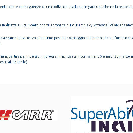
ssente per le conseguenze di una botta alla spalla sia in gara uno che nella preced
n diretta su Rai Sport, con telecronaca di Edi Dembisky. Atteso al PalaMeda anch
piazzamenti dal terzo al settimo posto: in vantaggio la Dinamo Lab sull’Amicacci 
.
italiana partirà per il Belgio: in programma l’Easter Tournament (venerdì 29 marz
s (dal 12 aprile).