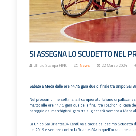
SI ASSEGNA LO SCUDETTO NEL P
Ufficio Stampa FIPIC
News
22 Marzo 2024
Sabato a Meda dalle ore 14.15 gara due di finale tra UnipolSai 
Nel prossimo fine settimana il campionato italiano di pallacanestr
marzo alle ore 14.15 gara due delle finali tra i padroni di casa 
pareggio dei marchigiani, gara tre si giocherà sempre a Meda a
La UnipolSai Briantea84 Cantù va a caccia del decimo Scudetto de
nel 2019 e sempre contro la Briantea84: in quell’occasione la 