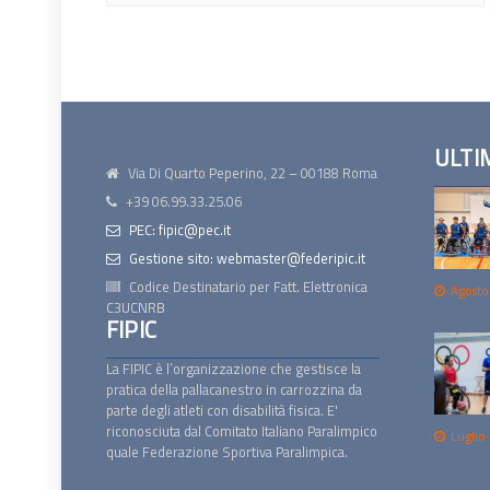
ULTI
Via Di Quarto Peperino, 22 – 00188 Roma
+39 06.99.33.25.06
PEC: fipic@pec.it
Gestione sito: webmaster@federipic.it
Codice Destinatario per Fatt. Elettronica
Agosto
C3UCNRB
FIPIC
La FIPIC è l’organizzazione che gestisce la
pratica della pallacanestro in carrozzina da
parte degli atleti con disabilità fisica. E'
riconosciuta dal Comitato Italiano Paralimpico
Luglio
quale Federazione Sportiva Paralimpica.