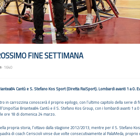
ROSSIMO FINE SETTIMANA
1640
Briantea84 Cantù e S. Stefano Kos Sport (Diretta RaiSport). Lombardi avanti 1 a 0.
o in carrozzina conoscerà il proprio epilogo, con l’ultimo capitolo della serie di f
dell’UnipolSai Briantea84 Cantù e il S. Stefano Kos Group, con i lombardi avanti 1 a
lle ore 18 di domenica 24 marzo.
lla propria storia, l’ottavo dalla stagione 2012/2013, mentre per il S. Stefano Ko
squadra di coach Ceriscioli vinse due volte consecutivamente al PalaMeda, proprio