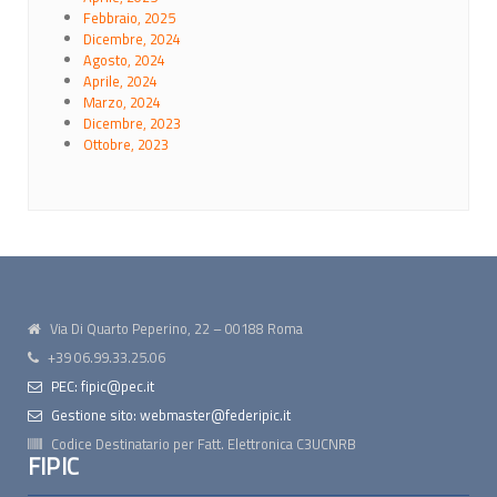
Febbraio, 2025
Dicembre, 2024
Agosto, 2024
Aprile, 2024
Marzo, 2024
Dicembre, 2023
Ottobre, 2023
Via Di Quarto Peperino, 22 – 00188 Roma
+39 06.99.33.25.06
PEC: fipic@pec.it
Gestione sito: webmaster@federipic.it
Codice Destinatario per Fatt. Elettronica
C3UCNRB
FIPIC