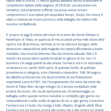
siamo detti lo scorso 12 marzo quando abbiamo deciso di annullare le
competizioni italiane della stagione 2019/2020; una decisione non
semplice, estremamente sofferta, ma presa senza cercare
compromessi o scorciatoie per acquistare tempo. Tempo che invece è
stato e continua ad essere prezioso nella battaglia che stiamo tutti
insieme combattendo.
E’ proprio di oggi la notizia del rinvio di un anno dei Giochi Olimpici e
Paralimpici di Tokyo, un qualcosa di mai accaduto prima nella storia dello
sport e che dà la misura, semmai ce ne sia ulteriore bisogno, delle
dimensioni catastrofiche della tragedia che stiamo affrontando a livello
mondiale. Una rinuncia dolorosa. Ma una rinuncia naturale. Non c’è
evento che possa valere quanto la salute di ognuno di noi, non c’è
business che valga quanto la vita umana. Fermarsi ora è un imperativo,
un dovere a cui i vertici dello sport, di qualsiasi livello, di qualsiasi
provenienza o categoria, sono chiamati a rispondere. Tutti. Mi auguro,
da cittadino prima ancora che da presidente di una federazione
importante come la FIPIC, che l’insegnamento che viene dal rinvio dei
Giochi di Tokyo liberi da ogni indugio chi è ancora combattuto nella
propria decisione, che sia da ispirazione per chi temporeggia. La
battaglia contro questo nemico invisibile si combatte ogni giorno nei
comportamenti e nelle scelte di ognuno di noi, e ogni giorno è prezioso.
Fermarsi ora è l’invito che rivolgo a tutti, cittadini, dirigenti, atleti, tifosi.
Fermarsi ora per tornare presto alle nostre vite e alle nostre più grandi