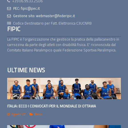
+39 06.99.33.25.06
PEC: fipic@pec.it
Gestione sito: webmaster@federipic.it
Codice Destinatario per Fatt. Elettronica
C3UCNRB
FIPIC
La FIPIC è l’organizzazione che gestisce la pratica della pallacanestro in
carrozzina da parte degli atleti con disabilità fisica. E' riconosciuta dal
Comitato Italiano Paralimpico quale Federazione Sportiva Paralimpica.
ULTIME NEWS
ITALIA: ECCO I CONVOCATI PER IL MONDIALE DI OTTAWA
Agosto 02
News