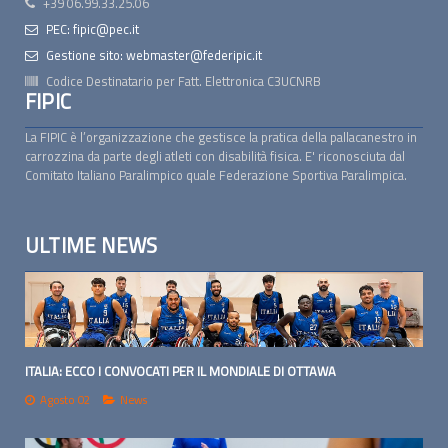
+39 06.99.33.25.06
PEC: fipic@pec.it
Gestione sito: webmaster@federipic.it
Codice Destinatario per Fatt. Elettronica
C3UCNRB
FIPIC
La FIPIC è l’organizzazione che gestisce la pratica della pallacanestro in
carrozzina da parte degli atleti con disabilità fisica. E' riconosciuta dal
Comitato Italiano Paralimpico quale Federazione Sportiva Paralimpica.
ULTIME NEWS
ITALIA: ECCO I CONVOCATI PER IL MONDIALE DI OTTAWA
Agosto 02
News